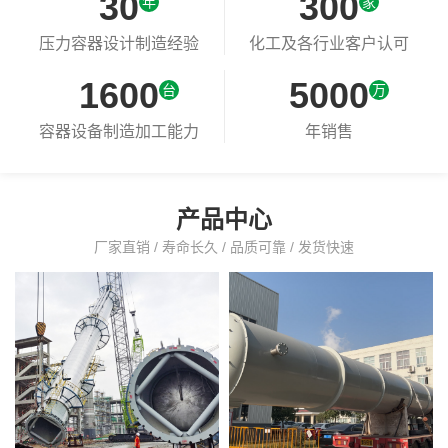
30
300
年
家
+
+
压力容器设计制造经验
化工及各行业客户认可
1600
5000
台
万
+
+
容器设备制造加工能力
年销售
产品中心
厂家直销 / 寿命长久 / 品质可靠 / 发货快速