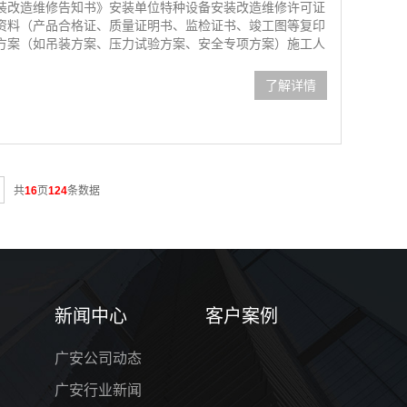
装改造维修告知书》安装单位特种设备安装改造维修许可证
资料（产品合格证、质量证明书、监检证书、竣工图等复印
方案（如吊装方案、压力试验方案、安全专项方案）施工人
了解详情
共
16
页
124
条数据
新闻中心
客户案例
广安公司动态
广安行业新闻