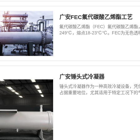
广安FEC氟代碳酸乙烯酯工艺
氟代碳酸乙烯酯（FEC）氟代碳酸乙烯酯，又称
249℃，熔点18-23℃℃。FEC为无色透
广安锤头式冷凝器
锤头式冷凝器作为一种高效冷凝设备，凭
占据重要地位，尤其适用于特定工况下的气