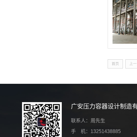
首页
上一
广安压力容器设计制造
联系人：周先生
手 机：13251438885