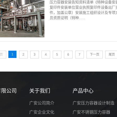
压力容器安装告知资料清单《特种设备安
复印件安装单位营业执照复印件设备出厂
件，加盖公章）安装施工组织设计及专项
员资质证明（特种......
1
页
2
3
4
5
6
7
下一页
尾页
有限公司
关于我们
产品中心
广安公司简介
广安压力容器设计制造
广安企业文化
广安不锈钢压力容器