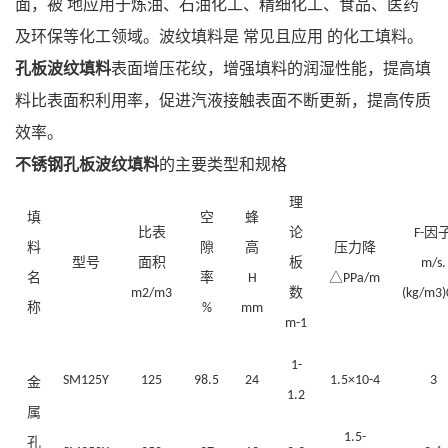
面，被
地应用于炼油、石油化工、精细化工、食品、医药
及环保等化工领域。波纹填料是
常见且应用
的化工填料。
孔板波纹填料
表面增压花纹，增强填料的润湿性能，提高填
料比表面积利用率，促进汽液接触表面不断更新，提高传质
效率。
不锈钢孔板波纹填料
的主要类型和规格
理
填
空
蜂
比表
论
因
F-
料
隙
高
压力降
型号
面积
板
m/s.
名
率
H
△PPa/m
数
m2/m3
(kg/m3)
称
%
mm
m-1
1-
SM125Y
125
98.5
24
1.5×10-4
3
金
1.2
属
1.5-
孔