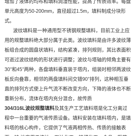
增加了液体的均布和填料润湿性能，提高了传质效率。每盘
单元高度为50-200mm，直径超过1.5m，填料制成分块形
式。
波纹填料是一种通用型不锈钢规整填料，目前工业上应
用的规整填料绝大部分属于此类。波纹填料是由许多波纹薄
板组合成的圆盘状填料，结构紧凑，排列规则，其比表面积
可逝过波纹结构的形状进行调整；波纹与塔轴的倾角主要有
30°和45°两种，各盘填料垂直装于塔内，组装时相邻两波纹
板反向叠靠，相邻的两盘填料间交错90°排列，这种相互垂
直的排列方式使上升气流不断改变方向，下降的液体也不断
重新分布，流体在塔内充分混合，故传质
304/316L波纹规整填料
及其生产工艺填料塔是化工分离过
程中一台重要的气液传质设备。填料安装在填料塔内，是填
料塔的核心构件，它提供了气液两相传热、传质的接触表