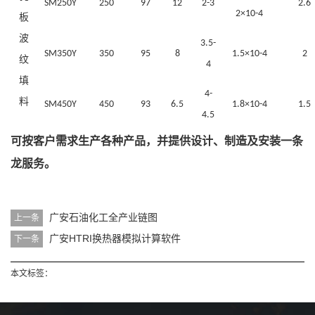
SM250Y
250
97
12
2-3
2.6
2×10-4
板
波
3.5-
SM350Y
350
95
8
1.5×10-4
2
纹
4
填
4-
料
SM450Y
450
93
6.5
1.8×10-4
1.5
4.5
可按客户需求生产各种产品，并提供设计、制造及安装一条
龙服务。
广安石油化工全产业链图
上一条
广安HTRI换热器模拟计算软件
下一条
本文标签：