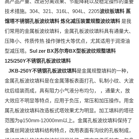
高产品产量、改进分离效果、节能降耗以及稳定操作的重要
技术措施。304、321、316L、904L、2205
波纹板填料 蒸
馏塔不锈钢孔板波纹填料 炼化减压装置规整波纹填料
是我
们常用的金属板波纹填料，金属孔板波纹填料具有通量大、
压降小、传质传热
操作弹性大等优点，尤其适用于润滑油
型减压塔。
Sul zer BX苏尔寿BX型板波纹规整填料
125/250Y不锈钢孔板波纹填料
JKB-250Y不锈钢孔板波纹填料
是金属规整填料的一种，
金属孔板波纹填料是在金属薄板表面打孔、轧制小纹、大波
纹后组装而成，具有阻力小气液分布均匀，
，通量大，放
大效应不明显等特点，应用于负压，常压和加压操作。用金
属孔板波纹填料改造板式塔效果尤为明显。加工填料的塔径
范围为
φ150mm-12000mm以上。金属孔板波纹填料保持了
金属丝网波纹填料结构特点，改用表面有沟纹的孔板制成，